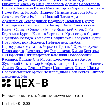
Евпатория
Улан-Удэ
Елец
Ставрополь
Арзамас
Севастополь
Ногинск
Балашиха
Казань
Магнитогорск
Старый Оскол
Тверь
Псков
Брянск
Королёв
Иваново
Мытищи
Белгород
Южно-
Сахалинск
Сочи
Рыбинск
Нижний Тагил
Армавир
Архангельск
Северодвинск
Владимир
Норильск
Сургут
Новочеркасск
Симферополь
Златоуст
Чита
Электросталь
Калуга
Салават
Смоленск
Миасс
Волжский
Керчь
Орёл
Березники
Курган
Копейск
Череповец
Красногорск
Саранск
Одинцово
Вологда
Хасавюрт
Владикавказ
Серпухов
Якутск
Новочебоксарск
Подольск
Нефтеюганск
Тамбов
Первоуральск
Мурманск
Черкесск
Грозный
Орехово-Зуево
Петрозаводск
Димитровград
Стерлитамак
Кызыл
Кострома
Октябрьский
Нижневартовск
Камышин
Новороссийск
Каспийск
Йошкар-Ола
Муром
Комсомольск-на-Амуре
Жуковский
Сыктывкар
Ноябрьск
Таганрог
Пушкино
Нальчик
Ачинск
Химки
Сергиев Посад
Нижнекамск
Элиста
Шахты
Новокуйбышевск
Братск
Долгопрудный
Орск
Реутов
Ангарск
Дзержинск
Уфа
Водокольцевые и мембранные вакуумные насосы
Пн-Пт 9:00-18:00