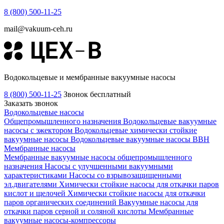
8 (800) 500-11-25
mail@vakuum-ceh.ru
Водокольцевые и мембранные вакуумные насосы
8 (800) 500-11-25
Звонок бесплатный
Заказать звонок
Водокольцевые насосы
Общепромышленного назначения
Водокольцевые вакуумные
насосы с эжектором
Водокольцевые химически стойкие
вакуумные насосы
Водокольцевые вакуумные насосы ВВН
Мембранные насосы
Мембранные вакуумные насосы общепромышленного
назначения
Насосы с улучшенными вакуумными
характеристиками
Насосы со взрывозащищенными
эл.двигателями
Химически стойкие насосы для откачки паров
кислот и щелочей
Химически стойкие насосы для откачки
паров органических соединений
Вакуумные насосы для
откачки паров серной и соляной кислоты
Мембранные
вакуумные насосы-компрессоры