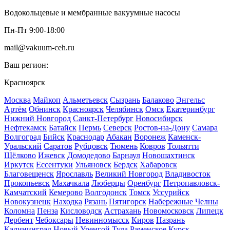
Водокольцевые и мембранные вакуумные насосы
Пн-Пт 9:00-18:00
mail@vakuum-ceh.ru
Ваш регион:
Красноярск
Москва
Майкоп
Альметьевск
Сызрань
Балаково
Энгельс
Артём
Обнинск
Красноярск
Челябинск
Омск
Екатеринбург
Нижний Новгород
Санкт-Петербург
Новосибирск
Нефтекамск
Батайск
Пермь
Северск
Ростов-на-Дону
Самара
Волгоград
Бийск
Краснодар
Абакан
Воронеж
Каменск-
Уральский
Саратов
Рубцовск
Тюмень
Ковров
Тольятти
Щёлково
Ижевск
Домодедово
Барнаул
Новошахтинск
Иркутск
Ессентуки
Ульяновск
Бердск
Хабаровск
Благовещенск
Ярославль
Великий Новгород
Владивосток
Прокопьевск
Махачкала
Люберцы
Оренбург
Петропавловск-
Камчатский
Кемерово
Волгодонск
Томск
Уссурийск
Новокузнецк
Находка
Рязань
Пятигорск
Набережные Челны
Коломна
Пенза
Кисловодск
Астрахань
Новомосковск
Липецк
Дербент
Чебоксары
Невинномысск
Киров
Назрань
Калининград
Новый Уренгой
Тула
Раменское
Курск